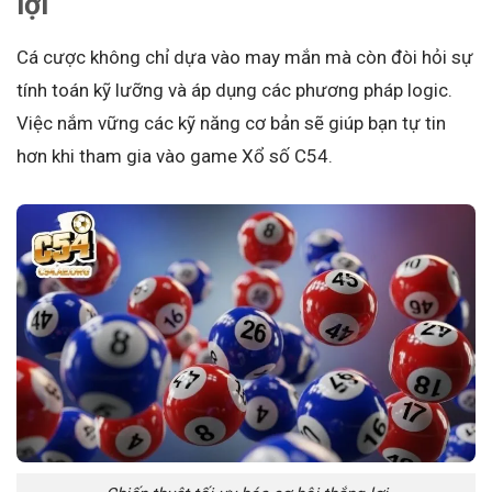
lợi
Cá cược không chỉ dựa vào may mắn mà còn đòi hỏi sự
tính toán kỹ lưỡng và áp dụng các phương pháp logic.
Việc nắm vững các kỹ năng cơ bản sẽ giúp bạn tự tin
hơn khi tham gia vào game Xổ số C54.