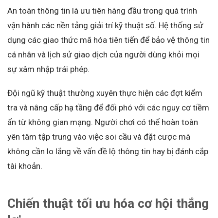
An toàn thông tin là ưu tiên hàng đầu trong quá trình
vận hành các nền tảng giải trí kỹ thuật số. Hệ thống sử
dụng các giao thức mã hóa tiên tiến để bảo vệ thông tin
cá nhân và lịch sử giao dịch của người dùng khỏi mọi
sự xâm nhập trái phép.
Đội ngũ kỹ thuật thường xuyên thực hiện các đợt kiểm
tra và nâng cấp hạ tầng để đối phó với các nguy cơ tiềm
ẩn từ không gian mạng. Người chơi có thể hoàn toàn
yên tâm tập trung vào việc soi cầu và đặt cược mà
không cần lo lắng về vấn đề lộ thông tin hay bị đánh cắp
tài khoản.
Chiến thuật tối ưu hóa cơ hội thắng