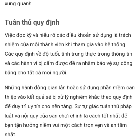
xung quanh.
Tuân thủ quy định
Việc đọc kỹ và hiểu rõ các điều khoản sử dụng là trách
nhiệm của mỗi thành viên khi tham gia vào hệ thống.
Các quy định về độ tuổi, tính trung thực trong thông tin
và các hành vi bị cấm được đề ra nhằm bảo vệ sự công
bằng cho tất cả mọi người.
Những hành động gian lận hoặc sử dụng phần mềm can
thiệp vào kết quả sẽ bị xử lý nghiêm khắc theo quy định
để duy trì uy tín cho nền tảng. Sự tự giác tuân thủ pháp
luật và nội quy của sân chơi chính là cách tốt nhất để
bạn tận hưởng niềm vui một cách trọn vẹn và an tâm
nhất.