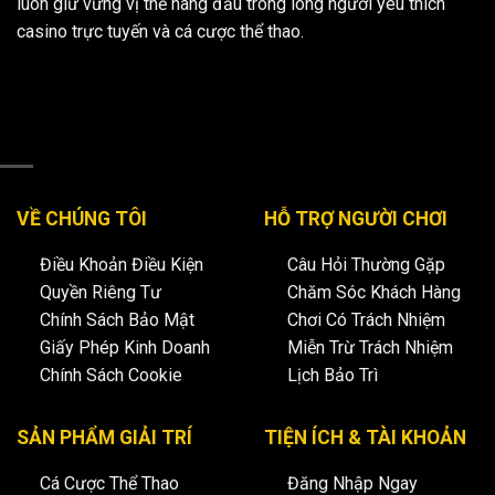
luôn giữ vững vị thế hàng đầu trong lòng người yêu thích
casino trực tuyến và cá cược thể thao.
VỀ CHÚNG TÔI
HỖ TRỢ NGƯỜI CHƠI
Điều Khoản Điều Kiện
Câu Hỏi Thường Gặp
Quyền Riêng Tư
Chăm Sóc Khách Hàng
Chính Sách Bảo Mật
Chơi Có Trách Nhiệm
Giấy Phép Kinh Doanh
Miễn Trừ Trách Nhiệm
Chính Sách Cookie
Lịch Bảo Trì
SẢN PHẨM GIẢI TRÍ
TIỆN ÍCH & TÀI KHOẢN
Cá Cược Thể Thao
Đăng Nhập Ngay