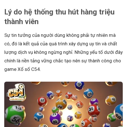
Lý do hệ thống thu hút hàng triệu
thành viên
Sự tin tưởng của người dùng không phải tự nhiên mà
có, đó là kết quả của quá trình xây dựng uy tín và chất
lượng dịch vụ không ngừng nghỉ. Những yếu tố dưới đây
chính là nền tảng vững chắc tạo nên sự thành công cho
game Xổ số C54.