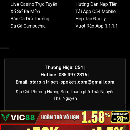
Live Casino Trực Tuyến
Hướng Dẫn Nạp Tiền
Xổ Số Ba Miền
Tải App C54 Mobile
Bắn Cá Đổi Thưởng
Hợp Tác Đại Lý
Đá Gà Campuchia
Vượt Rào App 1.1.1.1
Thương Hiệu: C54
|
Hotline: 085 397 2816
|
Email:
stars-stripes-spokes.com@gmail.com
Địa Chỉ: Phường Hương Sơn, Thành phố Thái Nguyên,
Thái Nguyên