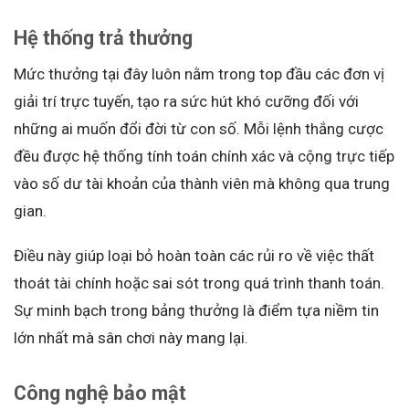
Hệ thống trả thưởng
Mức thưởng tại đây luôn nằm trong top đầu các đơn vị
giải trí trực tuyến, tạo ra sức hút khó cưỡng đối với
những ai muốn đổi đời từ con số. Mỗi lệnh thắng cược
đều được hệ thống tính toán chính xác và cộng trực tiếp
vào số dư tài khoản của thành viên mà không qua trung
gian.
Điều này giúp loại bỏ hoàn toàn các rủi ro về việc thất
thoát tài chính hoặc sai sót trong quá trình thanh toán.
Sự minh bạch trong bảng thưởng là điểm tựa niềm tin
lớn nhất mà sân chơi này mang lại.
Công nghệ bảo mật