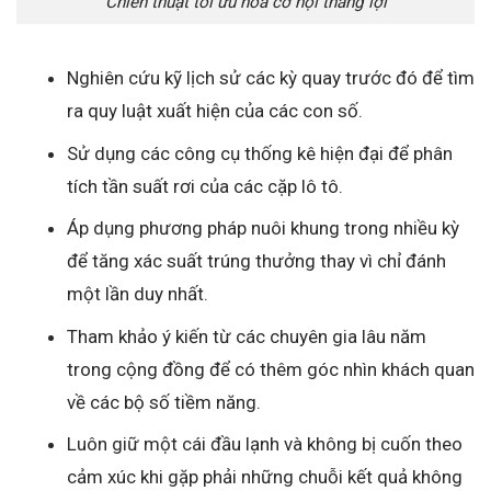
Chiến thuật tối ưu hóa cơ hội thắng lợi
Nghiên cứu kỹ lịch sử các kỳ quay trước đó để tìm
ra quy luật xuất hiện của các con số.
Sử dụng các công cụ thống kê hiện đại để phân
tích tần suất rơi của các cặp lô tô.
Áp dụng phương pháp nuôi khung trong nhiều kỳ
để tăng xác suất trúng thưởng thay vì chỉ đánh
một lần duy nhất.
Tham khảo ý kiến từ các chuyên gia lâu năm
trong cộng đồng để có thêm góc nhìn khách quan
về các bộ số tiềm năng.
Luôn giữ một cái đầu lạnh và không bị cuốn theo
cảm xúc khi gặp phải những chuỗi kết quả không