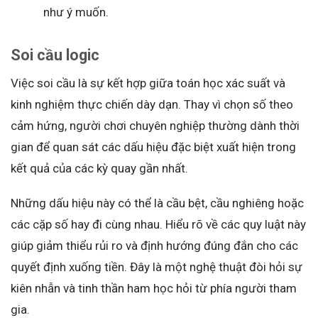
như ý muốn.
Soi cầu logic
Việc soi cầu là sự kết hợp giữa toán học xác suất và
kinh nghiệm thực chiến dày dạn. Thay vì chọn số theo
cảm hứng, người chơi chuyên nghiệp thường dành thời
gian để quan sát các dấu hiệu đặc biệt xuất hiện trong
kết quả của các kỳ quay gần nhất.
Những dấu hiệu này có thể là cầu bệt, cầu nghiêng hoặc
các cặp số hay đi cùng nhau. Hiểu rõ về các quy luật này
giúp giảm thiểu rủi ro và định hướng đúng đắn cho các
quyết định xuống tiền. Đây là một nghệ thuật đòi hỏi sự
kiên nhẫn và tinh thần ham học hỏi từ phía người tham
gia.