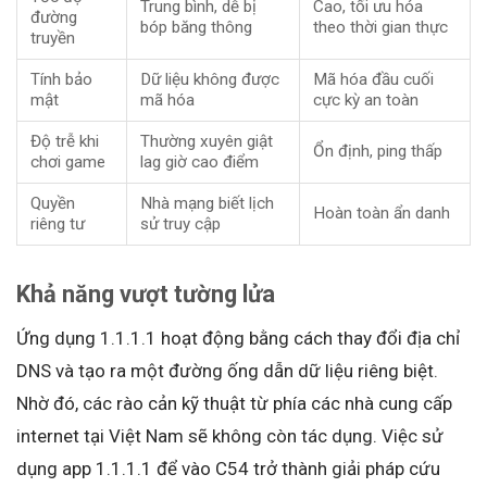
Trung bình, dễ bị
Cao, tối ưu hóa
đường
bóp băng thông
theo thời gian thực
truyền
Tính bảo
Dữ liệu không được
Mã hóa đầu cuối
mật
mã hóa
cực kỳ an toàn
Độ trễ khi
Thường xuyên giật
Ổn định, ping thấp
chơi game
lag giờ cao điểm
Quyền
Nhà mạng biết lịch
Hoàn toàn ẩn danh
riêng tư
sử truy cập
Khả năng vượt tường lửa
Ứng dụng 1.1.1.1 hoạt động bằng cách thay đổi địa chỉ
DNS và tạo ra một đường ống dẫn dữ liệu riêng biệt.
Nhờ đó, các rào cản kỹ thuật từ phía các nhà cung cấp
internet tại Việt Nam sẽ không còn tác dụng. Việc sử
dụng app 1.1.1.1 để vào C54 trở thành giải pháp cứu