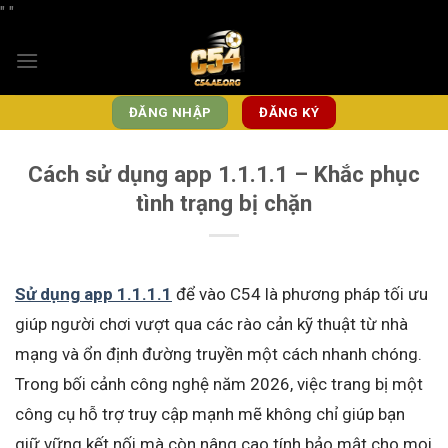
"
"
Bỏ
qua
nội
dung
ĐĂNG NHẬP
ĐĂNG KÝ
Cách sử dụng app 1.1.1.1 – Khắc phục
tình trạng bị chặn
Sử dụng app 1.1.1.1
để vào C54
là phương pháp tối ưu
giúp người chơi vượt qua các rào cản kỹ thuật từ nhà
mạng và ổn định đường truyền một cách nhanh chóng.
Trong bối cảnh công nghệ năm 2026, việc trang bị một
công cụ hỗ trợ truy cập mạnh mẽ không chỉ giúp bạn
giữ vững kết nối mà còn nâng cao tính bảo mật cho mọi