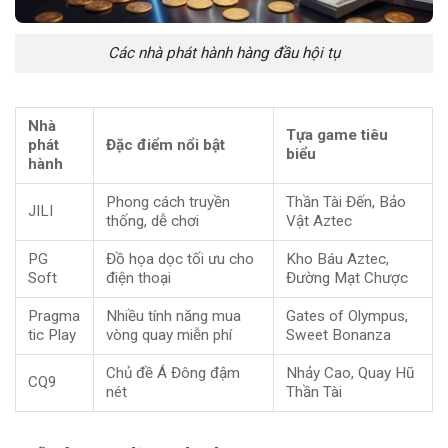
Các nhà phát hành hàng đầu hội tụ
Nhà
Tựa game tiêu
phát
Đặc điểm nổi bật
biểu
hành
Phong cách truyền
Thần Tài Đến, Bảo
JILI
thống, dễ chơi
Vật Aztec
PG
Đồ họa dọc tối ưu cho
Kho Báu Aztec,
Soft
điện thoại
Đường Mạt Chược
Pragma
Nhiều tính năng mua
Gates of Olympus,
tic Play
vòng quay miễn phí
Sweet Bonanza
Chủ đề Á Đông đậm
Nhảy Cao, Quay Hũ
CQ9
nét
Thần Tài