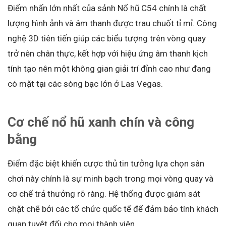
Điểm nhấn lớn nhất của sảnh Nổ hũ C54 chính là chất
lượng hình ảnh và âm thanh được trau chuốt tỉ mỉ. Công
nghệ 3D tiên tiến giúp các biểu tượng trên vòng quay
trở nên chân thực, kết hợp với hiệu ứng âm thanh kịch
tính tạo nên một không gian giải trí đỉnh cao như đang
có mặt tại các sòng bạc lớn ở Las Vegas.
Cơ chế nổ hũ xanh chín và công
bằng
Điểm đặc biệt khiến cược thủ tin tưởng lựa chọn sân
chơi này chính là sự minh bạch trong mọi vòng quay và
cơ chế trả thưởng rõ ràng. Hệ thống được giám sát
chặt chẽ bởi các tổ chức quốc tế để đảm bảo tính khách
quan tuyệt đối cho mọi thành viên.