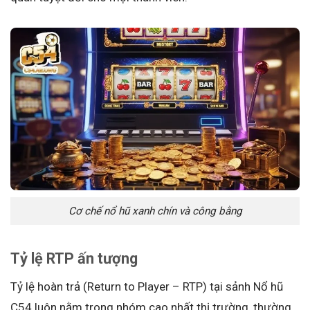
Cơ chế nổ hũ xanh chín và công bằng
Tỷ lệ RTP ấn tượng
Tỷ lệ hoàn trả (Return to Player – RTP) tại sảnh Nổ hũ
C54 luôn nằm trong nhóm cao nhất thị trường, thường