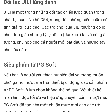
Đối tác JILI lừng danh
JILI là một trong những đối tác chiến lược quan trọng
nhất tại sảnh Nổ hũ C54, mang đến những siêu phẩm có
tính giải trí cực cao. Các trò chơi của JILI thường có lối
chơi đơn giản nhưng tỷ lệ nổ hũ (Jackpot) lại vô cùng ấn
tượng, phù hợp cho cả người mới bắt đầu và những tay
chơi lâu năm.
Siêu phẩm từ PG Soft
Nếu bạn là người yêu thích sự hiện đại và mong muốn
chơi game mượt mà trên thiết bị di động, các sản phẩm
từ PG Soft là lựa chọn không thể bỏ qua. Với thiết kế
màn hình dọc tối ưu và hiệu ứng chuyển cảnh mượt mà,
PG Soft đã tạo nên một chuẩn mực mới cho các trò