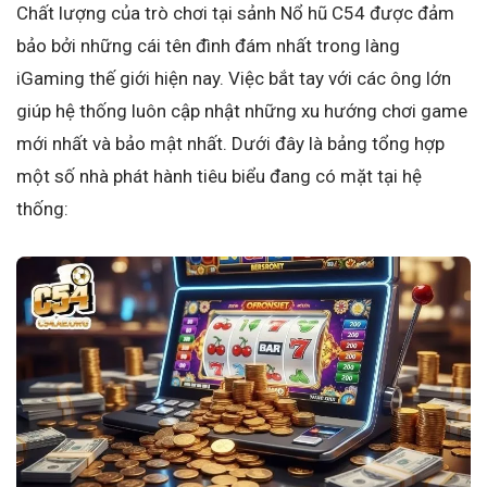
Chất lượng của trò chơi tại sảnh Nổ hũ C54 được đảm
bảo bởi những cái tên đình đám nhất trong làng
iGaming thế giới hiện nay. Việc bắt tay với các ông lớn
giúp hệ thống luôn cập nhật những xu hướng chơi game
mới nhất và bảo mật nhất.
Dưới đây là bảng tổng hợp
một số nhà phát hành tiêu biểu đang có mặt tại hệ
thống: