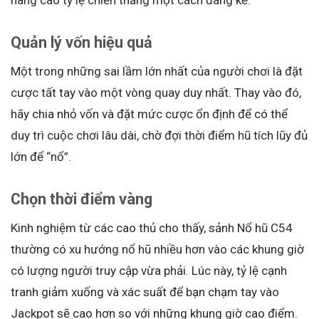
Quản lý vốn hiệu quả
Một trong những sai lầm lớn nhất của người chơi là đặt
cược tất tay vào một vòng quay duy nhất. Thay vào đó,
hãy chia nhỏ vốn và đặt mức cược ổn định để có thể
duy trì cuộc chơi lâu dài, chờ đợi thời điểm hũ tích lũy đủ
lớn để “nổ”.
Chọn thời điểm vàng
Kinh nghiệm từ các cao thủ cho thấy, sảnh Nổ hũ C54
thường có xu hướng nổ hũ nhiều hơn vào các khung giờ
có lượng người truy cập vừa phải. Lúc này, tỷ lệ cạnh
tranh giảm xuống và xác suất để bạn chạm tay vào
Jackpot sẽ cao hơn so với những khung giờ cao điểm.