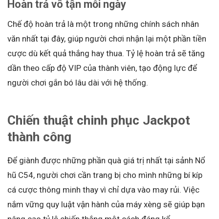
Hoàn trả vô tận mỗi ngày
Chế độ hoàn trả là một trong những chính sách nhân
văn nhất tại đây, giúp người chơi nhận lại một phần tiền
cược dù kết quả thắng hay thua. Tỷ lệ hoàn trả sẽ tăng
dần theo cấp độ VIP của thành viên, tạo động lực để
người chơi gắn bó lâu dài với hệ thống.
Chiến thuật chinh phục Jackpot
thành công
Để giành được những phần quà giá trị nhất tại sảnh Nổ
hũ C54, người chơi cần trang bị cho mình những bí kíp
cá cược thông minh thay vì chỉ dựa vào may rủi. Việc
nắm vững quy luật vận hành của máy xèng sẽ giúp bạn
nâng cao tỷ lệ chiến thắng một cách đáng kể.