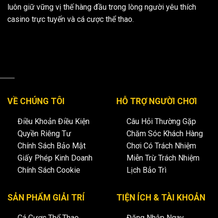
luôn giữ vững vị thế hàng đầu trong lòng người yêu thích
casino trực tuyến và cá cược thể thao.
VỀ CHÚNG TÔI
HỖ TRỢ NGƯỜI CHƠI
Điều Khoản Điều Kiện
Câu Hỏi Thường Gặp
Quyền Riêng Tư
Chăm Sóc Khách Hàng
Chính Sách Bảo Mật
Chơi Có Trách Nhiệm
Giấy Phép Kinh Doanh
Miễn Trừ Trách Nhiệm
Chính Sách Cookie
Lịch Bảo Trì
SẢN PHẨM GIẢI TRÍ
TIỆN ÍCH & TÀI KHOẢN
Cá Cược Thể Thao
Đăng Nhập Ngay