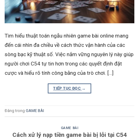
Tìm hiểu thuật toán ngẫu nhiên game bài online mang
đến cái nhìn đa chiều về cách thức vận hành của các
sòng bạc kỹ thuật số. Việc nắm vững nguyên lý này giúp
người chơi C54 tự tin hơn trong các quyết định đặt
cược và hiểu rõ tính công bằng của trò chơi. […]
TIẾP TỤC ĐỌC
→
Đăng trong
GAME BÀI
GAME BÀI
Cách xử lý nạp tiền game bài bị lỗi tại C54