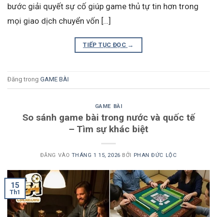
bước giải quyết sự cố giúp game thủ tự tin hơn trong
mọi giao dịch chuyển vốn […]
TIẾP TỤC ĐỌC
→
Đăng trong
GAME BÀI
GAME BÀI
So sánh game bài trong nước và quốc tế
– Tìm sự khác biệt
ĐĂNG VÀO
THÁNG 1 15, 2026
BỞI
PHAN ĐỨC LỘC
15
Th1