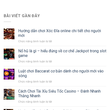
BÀI VIẾT GẦN ĐÂY
Hướng dẫn chơi Xóc Đĩa online chi tiết cho người
mới
Chức năng bình luận bị tắt
ở
Hướng
dẫn
Nổ hũ là gì – hiểu đúng về cơ chế Jackpot trong slot
chơi
game
Xóc
Chức năng bình luận bị tắt
ở
Đĩa
Nổ
online
hũ
Luật chơi Baccarat cơ bản dành cho người mới vào
chi
là
tiết
sòng
gì
cho
Chức năng bình luận bị tắt
ở
–
người
Luật
hiểu
mới
chơi
Cách Chơi Tài Xỉu Siêu Tốc Casino – Đánh Nhanh
đúng
Baccarat
về
Thắng Nhanh
cơ
cơ
Chức năng bình luận bị tắt
ở
bản
chế
Cách
dành
Jackpot