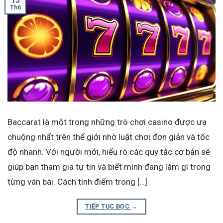
13
Th6
Baccarat là một trong những trò chơi casino được ưa
chuộng nhất trên thế giới nhờ luật chơi đơn giản và tốc
độ nhanh. Với người mới, hiểu rõ các quy tắc cơ bản sẽ
giúp bạn tham gia tự tin và biết mình đang làm gì trong
từng ván bài. Cách tính điểm trong […]
TIẾP TỤC ĐỌC
→