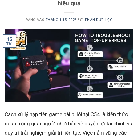
hiệu quả
ĐĂNG VÀO
THÁNG 1 15, 2026
BỞI
PHAN ĐỨC LỘC
15
Th1
Cách xử lý nạp tiền game bài bị lỗi tại C54 là kiến thức
quan trọng giúp người chơi bảo vệ quyền lợi tài chính và
duy trì trải nghiệm giải trí liên tục. Việc nắm vững các