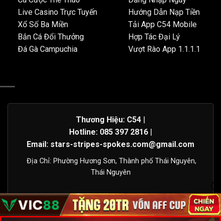
Live Casino Trực Tuyến
Hướng Dẫn Nạp Tiền
Xổ Số Ba Miền
Tải App C54 Mobile
Bắn Cá Đổi Thưởng
Hợp Tác Đại Lý
Đá Gà Campuchia
Vượt Rào App 1.1.1.1
Thương Hiệu: C54
|
Hotline: 085 397 2816
|
Email:
stars-stripes-spokes.com@gmail.com
Địa Chỉ: Phường Hương Sơn, Thành phố Thái Nguyên,
Thái Nguyên