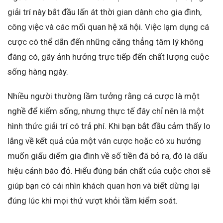
giải trí này bắt đầu lấn át thời gian dành cho gia đình,
công việc và các mối quan hệ xã hội. Việc lạm dụng cá
cược có thể dẫn đến những căng thẳng tâm lý không
đáng có, gây ảnh hưởng trực tiếp đến chất lượng cuộc
sống hàng ngày.
Nhiều người thường lầm tưởng rằng cá cược là một
nghề để kiếm sống, nhưng thực tế đây chỉ nên là một
hình thức giải trí có trả phí. Khi bạn bắt đầu cảm thấy lo
lắng về kết quả của một ván cược hoặc có xu hướng
muốn giấu diếm gia đình về số tiền đã bỏ ra, đó là dấu
hiệu cảnh báo đỏ. Hiểu đúng bản chất của cuộc chơi sẽ
giúp bạn có cái nhìn khách quan hơn và biết dừng lại
đúng lúc khi mọi thứ vượt khỏi tầm kiểm soát.