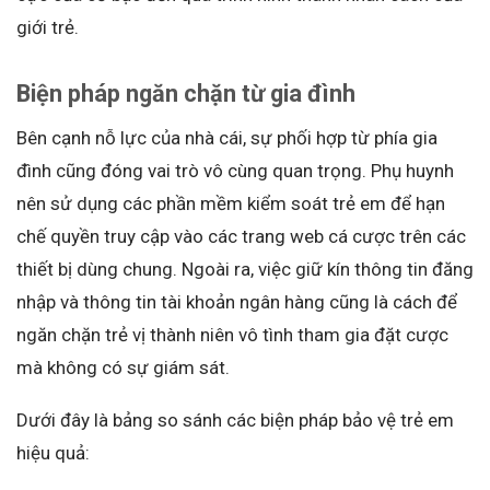
giới trẻ.
Biện pháp ngăn chặn từ gia đình
Bên cạnh nỗ lực của nhà cái, sự phối hợp từ phía gia
đình cũng đóng vai trò vô cùng quan trọng. Phụ huynh
nên sử dụng các phần mềm kiểm soát trẻ em để hạn
chế quyền truy cập vào các trang web cá cược trên các
thiết bị dùng chung. Ngoài ra, việc giữ kín thông tin đăng
nhập và thông tin tài khoản ngân hàng cũng là cách để
ngăn chặn trẻ vị thành niên vô tình tham gia đặt cược
mà không có sự giám sát.
Dưới đây là bảng so sánh các biện pháp bảo vệ trẻ em
hiệu quả: