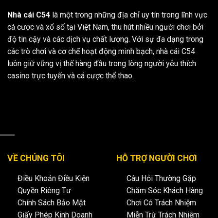
Nhà cái C54
là một trong những địa chỉ uy tín trong lĩnh vực
cá cược và xổ số tại Việt Nam, thu hút nhiều người chơi bởi
độ tin cậy và các dịch vụ chất lượng. Với sự đa dạng trong
các trò chơi và cơ chế hoạt động minh bạch, nhà cái C54
luôn giữ vững vị thế hàng đầu trong lòng người yêu thích
casino trực tuyến và cá cược thể thao.
VỀ CHÚNG TÔI
HỖ TRỢ NGƯỜI CHƠI
Điều Khoản Điều Kiện
Câu Hỏi Thường Gặp
Quyền Riêng Tư
Chăm Sóc Khách Hàng
Chính Sách Bảo Mật
Chơi Có Trách Nhiệm
Giấy Phép Kinh Doanh
Miễn Trừ Trách Nhiệm