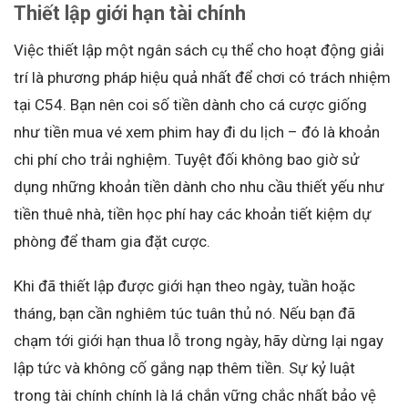
Thiết lập giới hạn tài chính
Việc thiết lập một ngân sách cụ thể cho hoạt động giải
trí là phương pháp hiệu quả nhất để chơi có trách nhiệm
tại C54. Bạn nên coi số tiền dành cho cá cược giống
như tiền mua vé xem phim hay đi du lịch – đó là khoản
chi phí cho trải nghiệm. Tuyệt đối không bao giờ sử
dụng những khoản tiền dành cho nhu cầu thiết yếu như
tiền thuê nhà, tiền học phí hay các khoản tiết kiệm dự
phòng để tham gia đặt cược.
Khi đã thiết lập được giới hạn theo ngày, tuần hoặc
tháng, bạn cần nghiêm túc tuân thủ nó. Nếu bạn đã
chạm tới giới hạn thua lỗ trong ngày, hãy dừng lại ngay
lập tức và không cố gắng nạp thêm tiền. Sự kỷ luật
trong tài chính chính là lá chắn vững chắc nhất bảo vệ