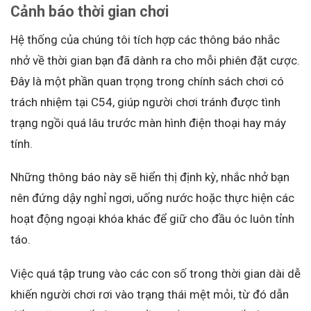
Cảnh báo thời gian chơi
Hệ thống của chúng tôi tích hợp các thông báo nhắc
nhở về thời gian bạn đã dành ra cho mỗi phiên đặt cược.
Đây là một phần quan trọng trong chính sách chơi có
trách nhiệm tại C54, giúp người chơi tránh được tình
trạng ngồi quá lâu trước màn hình điện thoại hay máy
tính.
Những thông báo này sẽ hiển thị định kỳ, nhắc nhở bạn
nên đứng dậy nghỉ ngơi, uống nước hoặc thực hiện các
hoạt động ngoại khóa khác để giữ cho đầu óc luôn tỉnh
táo.
Việc quá tập trung vào các con số trong thời gian dài dễ
khiến người chơi rơi vào trạng thái mệt mỏi, từ đó dẫn