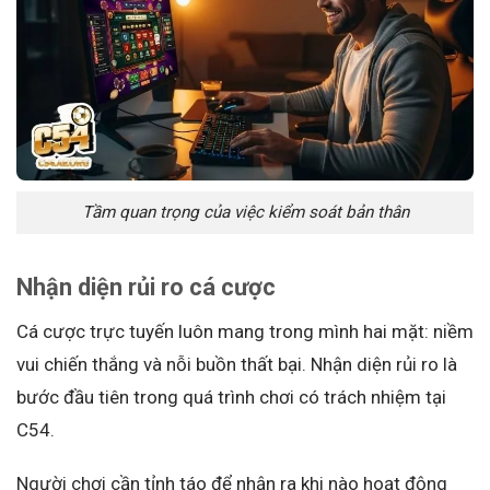
Tầm quan trọng của việc kiểm soát bản thân
Nhận diện rủi ro cá cược
Cá cược trực tuyến luôn mang trong mình hai mặt: niềm
vui chiến thắng và nỗi buồn thất bại. Nhận diện rủi ro là
bước đầu tiên trong quá trình chơi có trách nhiệm tại
C54.
Người chơi cần tỉnh táo để nhận ra khi nào hoạt động