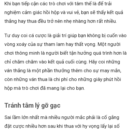
Khi bạn tiếp cận các trò chơi với tâm thế là để trải
nghiệm cảm giác hồi hộp và vui vẻ, bạn sẽ thấy kết quả
thắng hay thua đều trở nên nhẹ nhàng hơn rất nhiều.
Tư duy coi cá cược là giải trí giúp bạn không bị cuốn vào
vòng xoáy của sự tham lam hay thất vọng. Một người
chơi thông minh là người biết tận hưởng quá trình hơn là
chỉ chăm chăm vào kết quả cuối cùng. Hãy coi những
ván thắng là một phần thưởng thêm cho sự may mắn,
còn những ván thua là chi phí cho những giây phút hồi
hộp mà trò chơi đã mang lại cho bạn.
Tránh tâm lý gỡ gạc
Sai lầm lớn nhất mà nhiều người mắc phải là cố gắng
đặt cược nhiều hơn sau khi thua với hy vọng lấy lại số