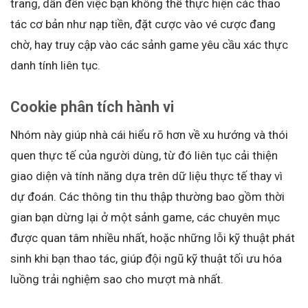
trang, dẫn đến việc bạn không thể thực hiện các thao
tác cơ bản như nạp tiền, đặt cược vào vé cược đang
chờ, hay truy cập vào các sảnh game yêu cầu xác thực
danh tính liên tục.
Cookie phân tích hành vi
Nhóm này giúp nhà cái hiểu rõ hơn về xu hướng và thói
quen thực tế của người dùng, từ đó liên tục cải thiện
giao diện và tính năng dựa trên dữ liệu thực tế thay vì
dự đoán. Các thông tin thu thập thường bao gồm thời
gian bạn dừng lại ở một sảnh game, các chuyên mục
được quan tâm nhiều nhất, hoặc những lỗi kỹ thuật phát
sinh khi bạn thao tác, giúp đội ngũ kỹ thuật tối ưu hóa
luồng trải nghiệm sao cho mượt mà nhất.