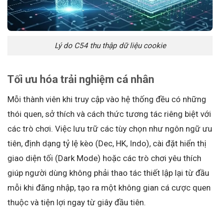
Lý do C54 thu thập dữ liệu cookie
Tối ưu hóa trải nghiệm cá nhân
Mỗi thành viên khi truy cập vào hệ thống đều có những
thói quen, sở thích và cách thức tương tác riêng biệt với
các trò chơi. Việc lưu trữ các tùy chọn như ngôn ngữ ưu
tiên, định dạng tỷ lệ kèo (Dec, HK, Indo), cài đặt hiển thị
giao diện tối (Dark Mode) hoặc các trò chơi yêu thích
giúp người dùng không phải thao tác thiết lập lại từ đầu
mỗi khi đăng nhập, tạo ra một không gian cá cược quen
thuộc và tiện lợi ngay từ giây đầu tiên.