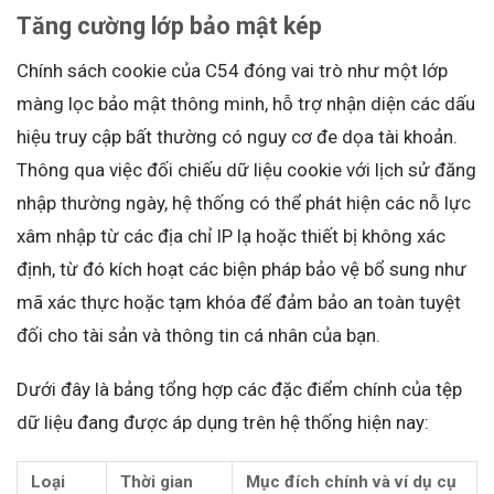
Tăng cường lớp bảo mật kép
Chính sách cookie của C54 đóng vai trò như một lớp
màng lọc bảo mật thông minh, hỗ trợ nhận diện các dấu
hiệu truy cập bất thường có nguy cơ đe dọa tài khoản.
Thông qua việc đối chiếu dữ liệu cookie với lịch sử đăng
nhập thường ngày, hệ thống có thể phát hiện các nỗ lực
xâm nhập từ các địa chỉ IP lạ hoặc thiết bị không xác
định, từ đó kích hoạt các biện pháp bảo vệ bổ sung như
mã xác thực hoặc tạm khóa để đảm bảo an toàn tuyệt
đối cho tài sản và thông tin cá nhân của bạn.
Dưới đây là bảng tổng hợp các đặc điểm chính của tệp
dữ liệu đang được áp dụng trên hệ thống hiện nay:
Loại
Thời gian
Mục đích chính và ví dụ cụ