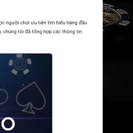
ợc người chơi ưu tiên tìm hiểu hàng đầu
, chúng tôi đã tổng hợp các thông tin