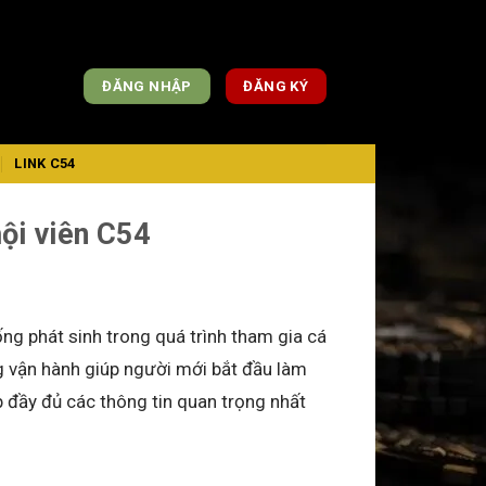
ĐĂNG NHẬP
ĐĂNG KÝ
LINK C54
ội viên C54
ng phát sinh trong quá trình tham gia cá
ng vận hành giúp người mới bắt đầu làm
 đầy đủ các thông tin quan trọng nhất