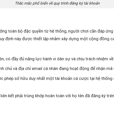
Thắc mắc phổ biến về quy trình đăng ký tài khoản
ưởng toàn bộ đặc quyền từ hệ thống, người chơi cần đáp ứng 
quy định này được thiết lập nhằm xây dựng một cộng đồng cá
lên, có đầy đủ năng lực hành vi dân sự và chịu trách nhiệm v
hính chủ và địa chỉ email cá nhân đang hoạt động để nhận mã
ược phép sở hữu duy nhất một tài khoản cá cược tại hệ thống
liên kết phải trùng khớp hoàn toàn với họ tên đã đăng ký trê