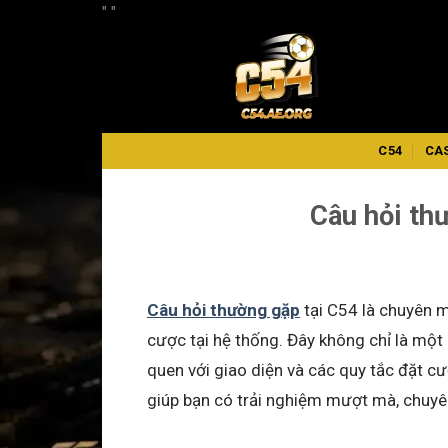
"
"
Bỏ
qua
nội
dung
C54
CA
Câu hỏi th
Câu hỏi thường gặp
tại C54
là chuyên m
cược tại hệ thống. Đây không chỉ là một
quen với giao diện và các quy tắc đặt c
giúp bạn có trải nghiệm mượt mà, chuyên 