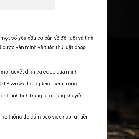
một số yêu cầu cơ bản về độ tuổi và tính
 cược văn minh và tuân thủ luật pháp
ề mọi quyết định cá cược của mình.
 OTP và các thông báo quan trọng.
 để tránh tình trạng lạm dụng khuyến
n hệ thống để đảm bảo việc nạp rút tiền