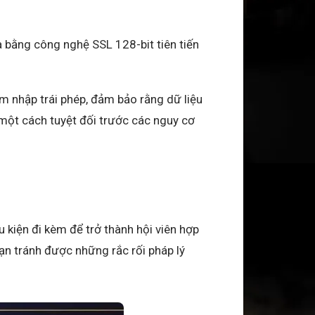
a bằng công nghệ SSL 128-bit tiên tiến
âm nhập trái phép, đảm bảo rằng dữ liệu
n một cách tuyệt đối trước các nguy cơ
 kiện đi kèm để trở thành hội viên hợp
ạn tránh được những rắc rối pháp lý