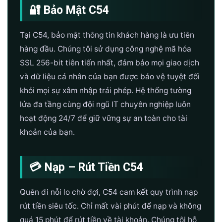
🔐 Bảo Mật C54
Tại C54, bảo mật thông tin khách hàng là ưu tiên
hàng đầu. Chúng tôi sử dụng công nghệ mã hóa
SSL 256-bit tiên tiến nhất, đảm bảo mọi giao dịch
và dữ liệu cá nhân của bạn được bảo vệ tuyệt đối
khỏi mọi sự xâm nhập trái phép. Hệ thống tường
lửa đa tầng cùng đội ngũ IT chuyên nghiệp luôn
hoạt động 24/7 để giữ vững sự an toàn cho tài
khoản của bạn.
💳 Nạp – Rút Tiền C54
Quên đi nỗi lo chờ đợi, C54 cam kết quy trình nạp
rút tiền siêu tốc. Chỉ mất vài phút để nạp và không
quá 15 phút để rút tiền về tài khoản. Chúng tôi hỗ