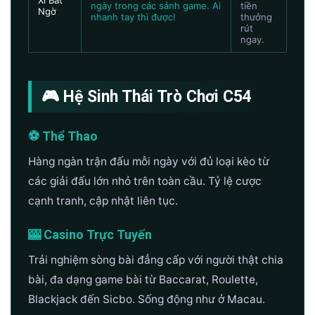
ngày trong các sảnh game. Ai
tiền
Ngờ
nhanh tay thì được!
thưởng
rút
ngay.
🎮 Hệ Sinh Thái Trò Chơi C54
⚽ Thể Thao
Hàng ngàn trận đấu mỗi ngày với đủ loại kèo từ
các giải đấu lớn nhỏ trên toàn cầu. Tỷ lệ cược
cạnh tranh, cập nhật liên tục.
🎰 Casino Trực Tuyến
Trải nghiệm sòng bài đẳng cấp với người thật chia
bài, đa dạng game bài từ Baccarat, Roulette,
Blackjack đến Sicbo. Sống động như ở Macau.