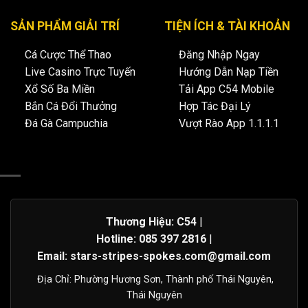
SẢN PHẨM GIẢI TRÍ
TIỆN ÍCH & TÀI KHOẢN
Cá Cược Thể Thao
Đăng Nhập Ngay
Live Casino Trực Tuyến
Hướng Dẫn Nạp Tiền
Xổ Số Ba Miền
Tải App C54 Mobile
Bắn Cá Đổi Thưởng
Hợp Tác Đại Lý
Đá Gà Campuchia
Vượt Rào App 1.1.1.1
Thương Hiệu: C54
|
Hotline: 085 397 2816
|
Email:
stars-stripes-spokes.com@gmail.com
Địa Chỉ: Phường Hương Sơn, Thành phố Thái Nguyên,
Thái Nguyên