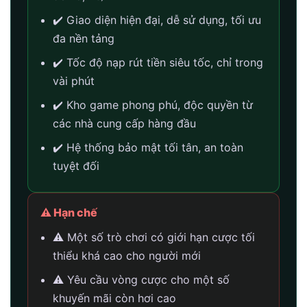
✔️ Giao diện hiện đại, dễ sử dụng, tối ưu
đa nền tảng
✔️ Tốc độ nạp rút tiền siêu tốc, chỉ trong
vài phút
✔️ Kho game phong phú, độc quyền từ
các nhà cung cấp hàng đầu
✔️ Hệ thống bảo mật tối tân, an toàn
tuyệt đối
⚠️ Hạn chế
⚠️ Một số trò chơi có giới hạn cược tối
thiểu khá cao cho người mới
⚠️ Yêu cầu vòng cược cho một số
khuyến mãi còn hơi cao