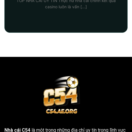
TOP NHÀ CÁI UY TÍN Thực hư nhà cái chỉnh kết quả
casino luôn là vấn [...]
Nhà cái C54
là một trong những địa chỉ uy tín trong lĩnh vực