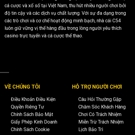
cá cược và xổ số tại Việt Nam, thu hút nhiều người chơi bởi
độ tin cậy và các dịch vụ chất lượng. Với sự đa dạng trong
các trò chơi và cơ chế hoạt động minh bạch, nhà cái C54
luôn giữ vững vị thế hàng đầu trong lòng người yêu thích
casino trực tuyến và cá cược thể thao.
VỀ CHÚNG TÔI
HỖ TRỢ NGƯỜI CHƠI
Điều Khoản Điều Kiện
Câu Hỏi Thường Gặp
Quyền Riêng Tư
Chăm Sóc Khách Hàng
Chính Sách Bảo Mật
Chơi Có Trách Nhiệm
Giấy Phép Kinh Doanh
Miễn Trừ Trách Nhiệm
Chính Sách Cookie
Lịch Bảo Trì